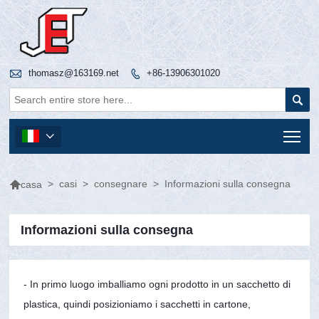

thomasz@163169.net
+86-13906301020


Tog


>
casi
>
consegnare
>
Informazioni sulla consegna
casa
Informazioni sulla consegna
- In primo luogo imballiamo ogni prodotto in un sacchetto di
plastica, quindi posizioniamo i sacchetti in cartone,